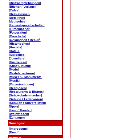
[
Bistroempfehlungen
]
[
Bücher / Verlage
]
[
Cafes
]
[
Delikatessen
]
[
Detektive
]
[
deutsches
]
[
Fernsehgesellschaften
]
[
Filmemacher
]
[
Fotografen
]
[
Geschäfte
]
[
Gesundheit / Beauté
]
[
Historisches
]
[
Hostels
]
[
Hotels
]
[
jüdisches
]
[
Juweliere
]
[
Kochkurse
]
[
Kunst / Kultur
]
[
Mode
]
[
Modelagenturen
]
[
Museen / Monumente
]
[
Musik
]
[
Organisationen
]
[
Religiöses
]
[
Restaurants & Bistros
]
[
Schokoladenmacher
]
[
Schuhe / Lederwaren
]
[
Schulen / Universitäten
]
[
Sport
]
[
Tanz / Theater
]
[
Weinwissen
]
[
Zeitungen
]
Sonstiges:
[
Impressum
]
[
Email
]
Partner: