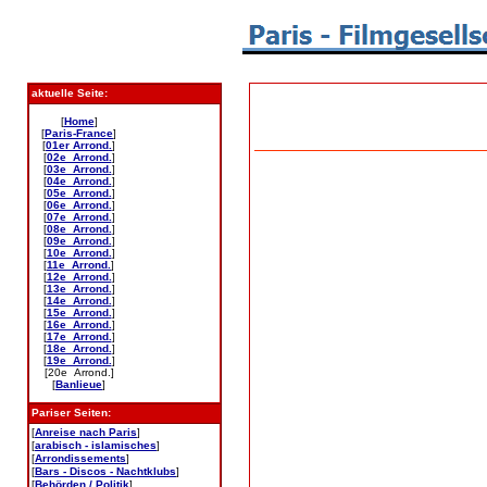
aktuelle Seite:
[
Home
]
[
Paris-France
]
[
01er Arrond.
]
[
02e Arrond.
]
[
03e Arrond.
]
[
04e Arrond.
]
[
05e Arrond.
]
[
06e Arrond.
]
[
07e Arrond.
]
[
08e Arrond.
]
[
09e Arrond.
]
[
10e Arrond.
]
[
11e Arrond.
]
[
12e Arrond.
]
[
13e Arrond.
]
[
14e Arrond.
]
[
15e Arrond.
]
[
16e Arrond.
]
[
17e Arrond.
]
[
18e Arrond.
]
[
19e Arrond.
]
[20e Arrond.]
[
Banlieue
]
Pariser Seiten:
[
Anreise nach Paris
]
[
arabisch - islamisches
]
[
Arrondissements
]
[
Bars - Discos - Nachtklubs
]
[
Behörden / Politik
]