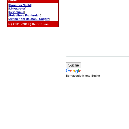
[
Paris bei Nacht
]
[
Linkpartner
]
[
Reiselinks
]
[
Reiselinks Frankreich
]
[
Zimmer am Balaton - Ungarn
]
© ( 2001 - 2012 ) Heinz Kunis
Benutzerdefinierte Suche