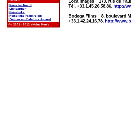
Loca Images 173, rue du Faub
[
Paris bei Nacht
]
Tél. +33.1.45.26.58.86.
http://
[
Linkpartner
]
[
Reiselinks
]
Bodega Films 8, boulevard Mont
[
Reiselinks Frankreich
]
[
Zimmer am Balaton - Ungarn
]
+33.1.42.24.16.78.
http://www.
© ( 2001 - 2012 ) Heinz Kunis