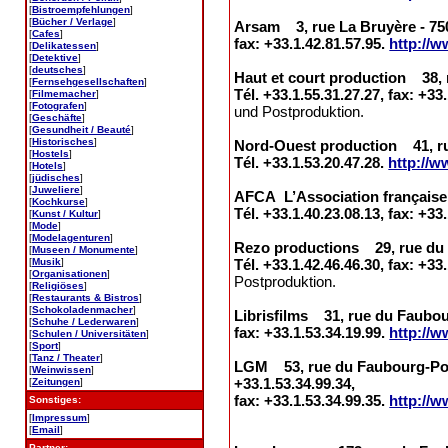
[
Bistroempfehlungen
]
[
Bücher / Verlage
]
Arsam 3, rue La Bruyère - 7500
[
Cafes
]
fax: +33.1.42.81.57.95.
http://
[
Delikatessen
]
[
Detektive
]
[
deutsches
]
Haut et court production 38, 
[
Fernsehgesellschaften
]
Tél. +33.1.55.31.27.27, fax: +33
[
Filmemacher
]
[
Fotografen
]
und Postproduktion.
[
Geschäfte
]
[
Gesundheit / Beauté
]
[
Historisches
]
Nord-Ouest production 41, rue
[
Hostels
]
Tél. +33.1.53.20.47.28.
http://w
[
Hotels
]
[
jüdisches
]
[
Juweliere
]
AFCA L’Association française 
[
Kochkurse
]
Tél. +33.1.40.23.08.13, fax: +33
[
Kunst / Kultur
]
[
Mode
]
[
Modelagenturen
]
Rezo productions 29, rue du 
[
Museen / Monumente
]
[
Musik
]
Tél. +33.1.42.46.46.30, fax: +33
[
Organisationen
]
Postproduktion.
[
Religiöses
]
[
Restaurants & Bistros
]
[
Schokoladenmacher
]
Librisfilms 31, rue du Faubour
[
Schuhe / Lederwaren
]
fax: +33.1.53.34.19.99.
http://w
[
Schulen / Universitäten
]
[
Sport
]
[
Tanz / Theater
]
LGM 53, rue du Faubourg-Poiss
[
Weinwissen
]
+33.1.53.34.99.34,
[
Zeitungen
]
fax: +33.1.53.34.99.35.
http://
Sonstiges:
[
Impressum
]
[
Email
]
Partner: