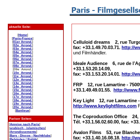
aktuelle Seite:
[
Home
]
[
Paris-France
]
Celluloid dreams 2, rue Turgot
[
01er Arrond.
]
[
02e Arrond.
]
fax: +33.1.49.70.03.71.
http://
[
03e Arrond.
]
und Filmhändler.
[
04e Arrond.
]
[
05e Arrond.
]
[
06e Arrond.
]
[
07e Arrond.
]
Ideale Audience 6, rue de l’Ag
[
08e Arrond.
]
+33.1.53.20.14.09,
[09e Arrond.]
[
10e Arrond.
]
fax: +33.1.53.20.14.01.
http://w
[
11e Arrond.
]
[
12e Arrond.
]
[
13e Arrond.
]
FRP 12, rue Lamartine - 75009 
[
14e Arrond.
]
+33.1.49.49.01.55.
http://www.f
[
15e Arrond.
]
[
16e Arrond.
]
[
17e Arrond.
]
Key Light 12, rue Lamartine - 7
[
18e Arrond.
]
[
19e Arrond.
]
http://www.keylightfilms.com
F
[
20e Arrond.
]
[
Banlieue
]
The Coproduction Office 24, r
Pariser Seiten:
Tél. +33.1.56.02.60.00, fax: +33
[
Anreise nach Paris
]
[
arabisch - islamisches
]
Avalon Films 53, rue Blanche -
[
Arrondissements
]
[
Bars - Discos - Nachtklubs
]
fax: +33.1.40.16.08.18.
http://w
[
Behörden / Politik
]