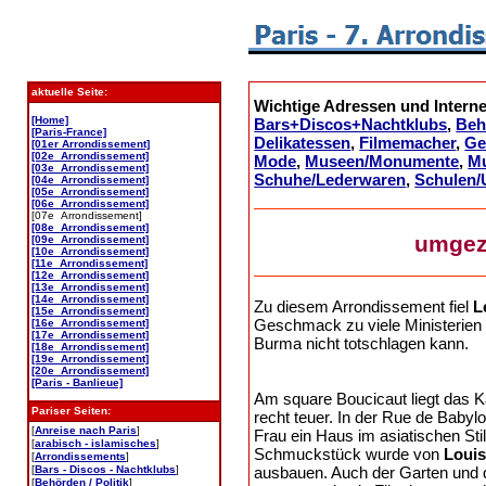
aktuelle Seite:
Wichtige Adressen und Interne
[Home]
Bars+Discos+Nachtklubs
,
Beh
[Paris-France]
Delikatessen
,
Filmemacher
,
Ge
[01er Arrondissement]
[02e Arrondissement]
Mode
,
Museen/Monumente
,
M
[03e Arrondissement]
Schuhe/Lederwaren
,
Schulen/
[04e Arrondissement]
[05e Arrondissement]
[06e Arrondissement]
[07e Arrondissement]
[08e Arrondissement]
umgez
[09e Arrondissement]
[10e Arrondissement]
[11e Arrondissement]
[12e Arrondissement]
[13e Arrondissement]
[14e Arrondissement]
Zu diesem Arrondissement fiel
L
[15e Arrondissement]
Geschmack zu viele Ministerien 
[16e Arrondissement]
[17e Arrondissement]
Burma nicht totschlagen kann.
[18e Arrondissement]
[19e Arrondissement]
[20e Arrondissement]
[Paris - Banlieue]
Am square Boucicaut liegt das 
Pariser Seiten:
recht teuer. In der Rue de Babyl
[
Anreise nach Paris
]
Frau ein Haus im asiatischen Sti
[
arabisch - islamisches
]
Schmuckstück wurde von
Louis
[
Arrondissements
]
ausbauen. Auch der Garten und 
[
Bars - Discos - Nachtklubs
]
[
Behörden / Politik
]