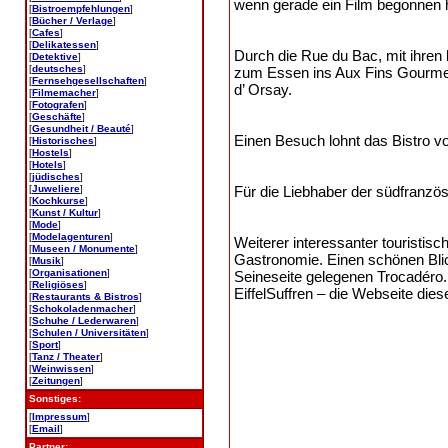
wenn gerade ein Film begonnen h
[
Bistroempfehlungen
]
[
Bücher / Verlage
]
[
Cafes
]
[
Delikatessen
]
Durch die Rue du Bac, mit ihre
[
Detektive
]
[
deutsches
]
zum Essen ins Aux Fins Gourm
[
Fernsehgesellschaften
]
d’ Orsay.
[
Filmemacher
]
[
Fotografen
]
[
Geschäfte
]
[
Gesundheit / Beauté
]
Einen Besuch lohnt das Bistro 
[
Historisches
]
[
Hostels
]
[
Hotels
]
[
jüdisches
]
Für die Liebhaber der südfranzö
[
Juweliere
]
[
Kochkurse
]
[
Kunst / Kultur
]
[
Mode
]
[
Modelagenturen
]
Weiterer interessanter touristisch
[
Museen / Monumente
]
Gastronomie. Einen schönen Blic
[
Musik
]
[
Organisationen
]
Seineseite gelegenen Trocadér
[
Religiöses
]
EiffelSuffren – die Webseite dies
[
Restaurants & Bistros
]
[
Schokoladenmacher
]
[
Schuhe / Lederwaren
]
[
Schulen / Universitäten
]
[
Sport
]
[
Tanz / Theater
]
[
Weinwissen
]
[
Zeitungen
]
Sonstiges:
[
Impressum
]
[
Email
]
Partner: